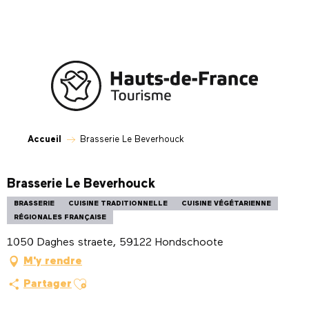
Aller
au
contenu
principal
Accueil
Brasserie Le Beverhouck
Brasserie Le Beverhouck
BRASSERIE
CUISINE TRADITIONNELLE
CUISINE VÉGÉTARIENNE
RÉGIONALES FRANÇAISE
1050 Daghes straete, 59122 Hondschoote
M'y rendre
Ajouter aux favoris
Partager