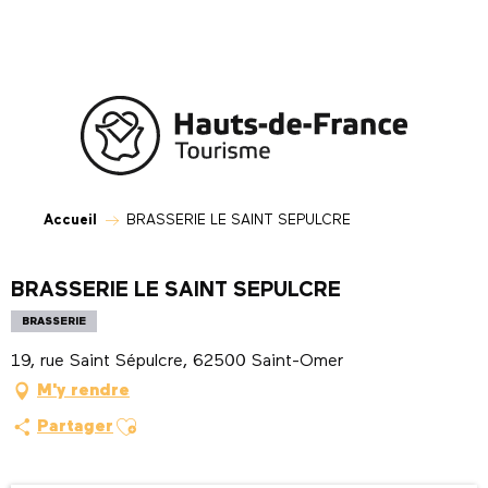
Aller
au
contenu
principal
Accueil
BRASSERIE LE SAINT SEPULCRE
BRASSERIE LE SAINT SEPULCRE
BRASSERIE
19, rue Saint Sépulcre, 62500 Saint-Omer
M'y rendre
Ajouter aux favoris
Partager