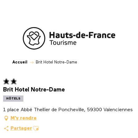
Aller
au
contenu
principal
Accueil
Brit Hotel Notre-Dame
Brit Hotel Notre-Dame
HÔTELS
1 place Abbé Thellier de Poncheville, 59300 Valenciennes
M'y rendre
Ajouter aux favoris
Partager