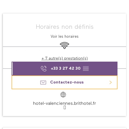
Ouverture et coordonnées
Horaires non définis
Voir les horaires
WiFi
+ 7 autre(s) prestation(s)
+33 3 27 42 30
▒▒
Contactez-nous
hotel-valenciennes.brithotel.fr