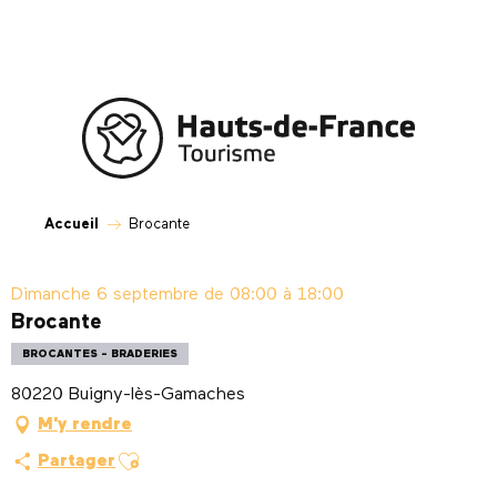
Aller
au
contenu
principal
Accueil
Brocante
Dimanche 6 septembre de 08:00 à 18:00
Brocante
BROCANTES - BRADERIES
80220 Buigny-lès-Gamaches
M'y rendre
Ajouter aux favoris
Partager