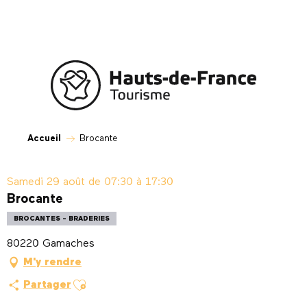
Aller
au
contenu
principal
Accueil
Brocante
Samedi 29 août de 07:30 à 17:30
Brocante
BROCANTES - BRADERIES
80220 Gamaches
M'y rendre
Ajouter aux favoris
Partager