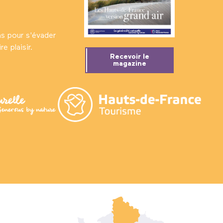
ns pour s'évader
e plaisir.
Recevoir le
magazine