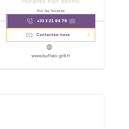
Horaires non définis
Voir les horaires
+33 3 21 84 79
▒▒
Contactez-nous
www.buffalo-grill.fr