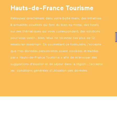
Hauts-de-France Tourisme
Retrouvez directement dans votre boîte mails, des initiatives
& actualités positives qui font du bien au moral, des livrets
sur des thématiques qui vous correspondent, des solutions
pour vous sentir… bien. Vous ne recevrez pas plus de 12
emails/an maximum. En soumettant ce formulaire, j’accepte
que mes données personnelles soient stockées et traitées
par « Hauts-de-France Tourisme » afin de m’envoyer des
suggestions d’évasion et de séjour dans la région ; j’accepte
les
conditions générales d’utilisation des données
.