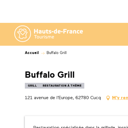
Aller
au
contenu
principal
Accueil
Buffalo Grill
Buffalo Grill
GRILL
RESTAURATION À THÈME
121 avenue de l'Europe, 62780 Cucq
M'y re
Description