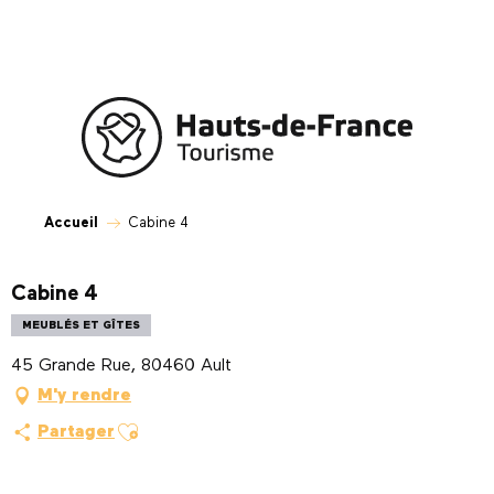
Aller
au
contenu
principal
Accueil
Cabine 4
Cabine 4
MEUBLÉS ET GÎTES
45 Grande Rue, 80460 Ault
M'y rendre
Ajouter aux favoris
Partager