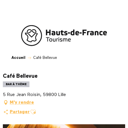
Aller
au
contenu
principal
Accueil
Café Bellevue
Café Bellevue
BAR À THÈME
5 Rue Jean Roisin, 59800 Lille
M'y rendre
Ajouter aux favoris
Partager