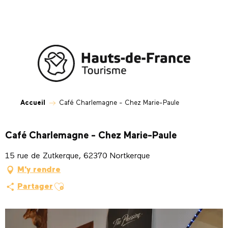
Aller
au
contenu
principal
Accueil
Café Charlemagne - Chez Marie-Paule
Café Charlemagne - Chez Marie-Paule
15 rue de Zutkerque, 62370 Nortkerque
M'y rendre
Ajouter aux favoris
Partager