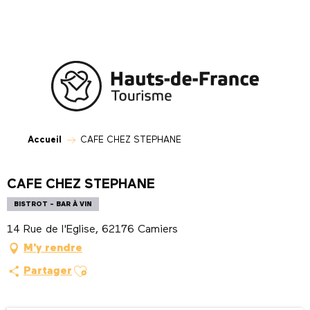
Aller
au
contenu
principal
Accueil
CAFE CHEZ STEPHANE
CAFE CHEZ STEPHANE
BISTROT - BAR À VIN
14 Rue de l'Eglise, 62176 Camiers
M'y rendre
Ajouter aux favoris
Partager