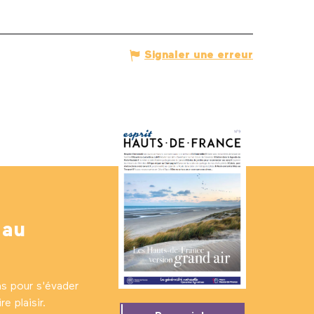
Signaler une erreur
 au
ns pour s'évader
e plaisir.