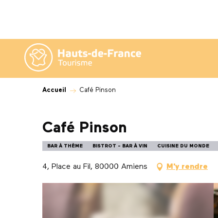
Aller
au
contenu
principal
Accueil
Café Pinson
Café Pinson
BAR À THÈME
BISTROT - BAR À VIN
CUISINE DU MONDE
4, Place au Fil, 80000 Amiens
M'y rendre