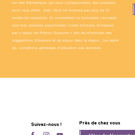
sur des thématiques qui vous correspondent, des solutions
pour vous sentir… bien. Vous ne recevrez pas plus de 12
emails/an maximum. En soumettant ce formulaire, j’accepte
que mes données personnelles soient stockées et traitées
par « Hauts-de-France Tourisme » afin de m’envoyer des
suggestions d’évasion et de séjour dans la région ; j’accepte
les
conditions générales d’utilisation des données
.
Près de chez vous
Suivez-nous !