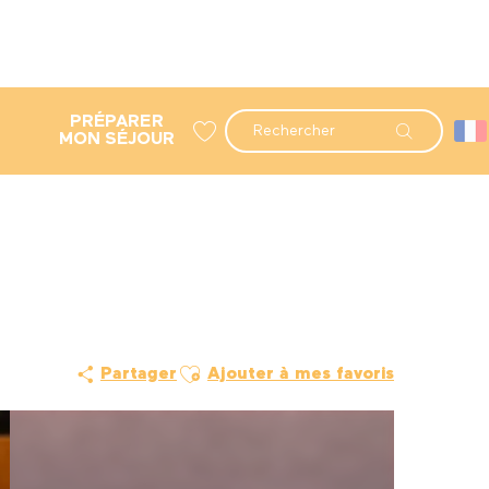
PRÉPARER
Recherche
MON SÉJOUR
Voir les favoris
Ajouter aux favoris
Partager
Ajouter à mes favoris