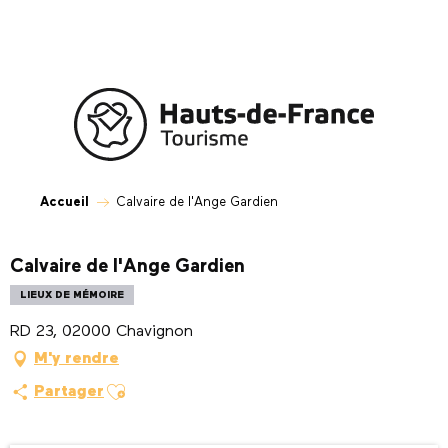
Aller
au
contenu
principal
Accueil
Calvaire de l'Ange Gardien
Calvaire de l'Ange Gardien
LIEUX DE MÉMOIRE
RD 23, 02000 Chavignon
M'y rendre
Ajouter aux favoris
Partager