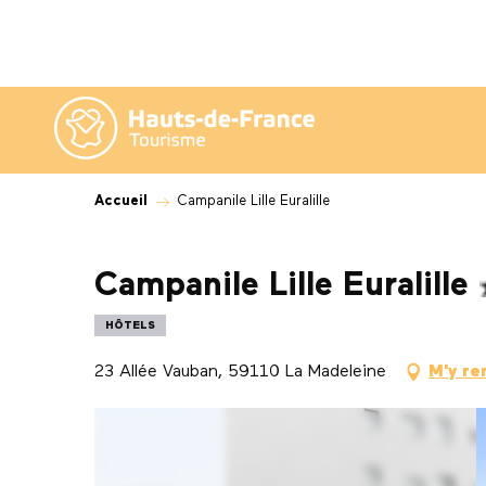
Aller
au
contenu
principal
Accueil
Campanile Lille Euralille
Campanile Lille Euralille
HÔTELS
23 Allée Vauban, 59110 La Madeleine
M'y re