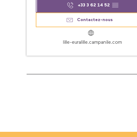
+33 3 62 14 52
▒▒
Contactez-nous
lille-euralille.campanile.com