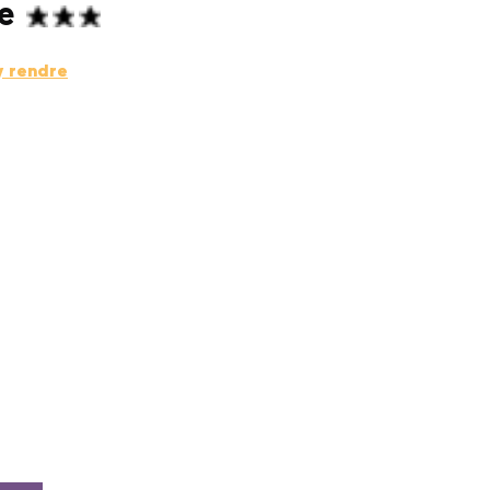
le
y rendre