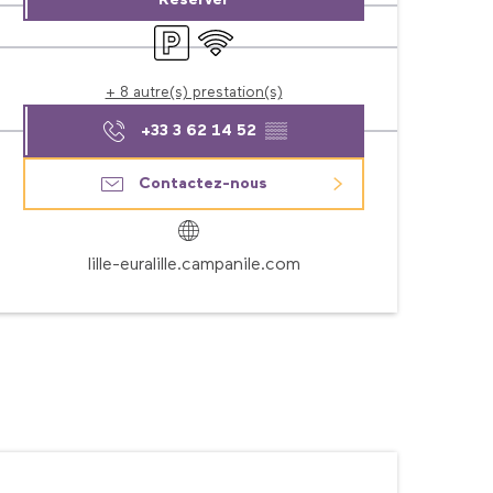
Réserver
Parking
WiFi
+ 8 autre(s) prestation(s)
+33 3 62 14 52
▒▒
Contactez-nous
lille-euralille.campanile.com