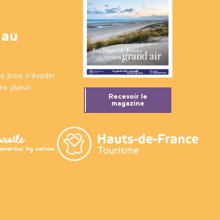
 au
ns pour s'évader
e plaisir.
Recevoir le
magazine