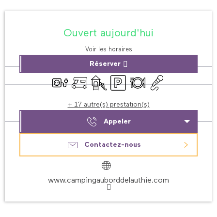
Ouverture et coordonnées
Ouvert aujourd'hui
Voir les horaires
Réserver
Branchements électriques
Accueil camping car
Jeux pour enfants / Espace jeux
Parking
Restaurant
Animation
+ 17 autre(s) prestation(s)
Appeler
Contactez-nous
www.campingauborddelauthie.com