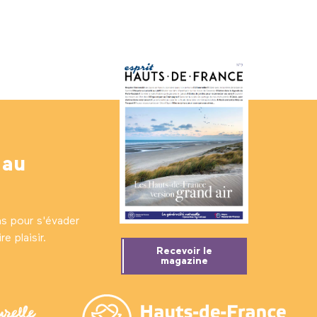
 au
ns pour s'évader
e plaisir.
Recevoir le
magazine