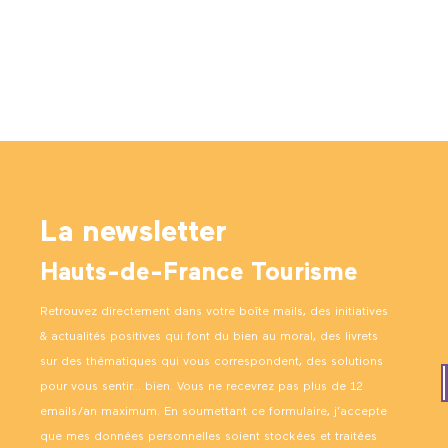
La newsletter
Hauts-de-France Tourisme
Retrouvez directement dans votre boîte mails, des initiatives
& actualités positives qui font du bien au moral, des livrets
sur des thématiques qui vous correspondent, des solutions
pour vous sentir… bien. Vous ne recevrez pas plus de 12
emails/an maximum. En soumettant ce formulaire, j’accepte
que mes données personnelles soient stockées et traitées