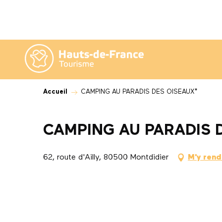
Aller
au
contenu
principal
Accueil
CAMPING AU PARADIS DES OISEAUX*
CAMPING AU PARADIS 
62, route d'Ailly, 80500 Montdidier
M'y rend