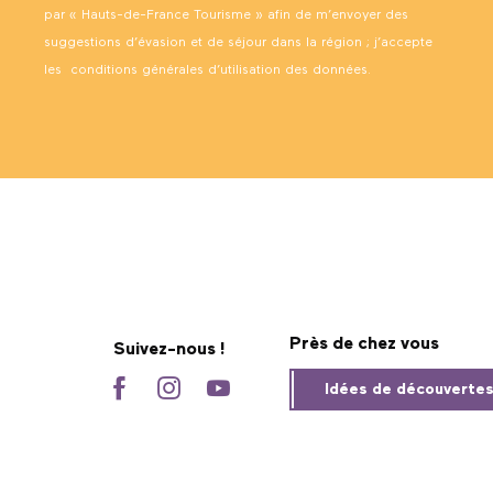
par « Hauts-de-France Tourisme » afin de m’envoyer des
suggestions d’évasion et de séjour dans la région ; j’accepte
les
conditions générales d’utilisation des données
.
Près de chez vous
Suivez-nous !
Idées de découverte