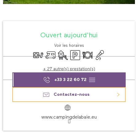
Ouverture et coordonnées
Ouvert aujourd'hui
Voir les horaires
Branchements électriques
Accueil camping car
Jeux pour enfants / Espace jeux
Parking
Restaurant
Animation
+ 27 autre(s) prestation(s)
+33 3 22 60 72
▒▒
Contactez-nous
www.campingdelabaie.eu