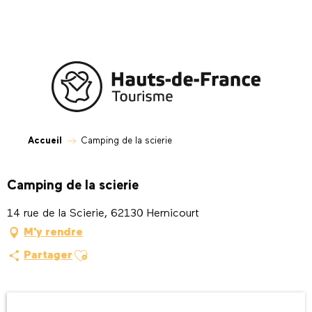
Aller
au
contenu
principal
Accueil
Camping de la scierie
Camping de la scierie
14 rue de la Scierie, 62130 Hernicourt
M'y rendre
Ajouter aux favoris
Partager
Ouverture et coordonnées