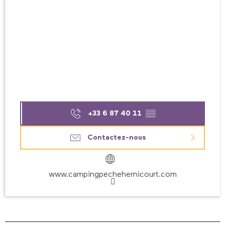
+33 6 87 40 11
▒▒
Contactez-nous
www.campingpechehernicourt.com