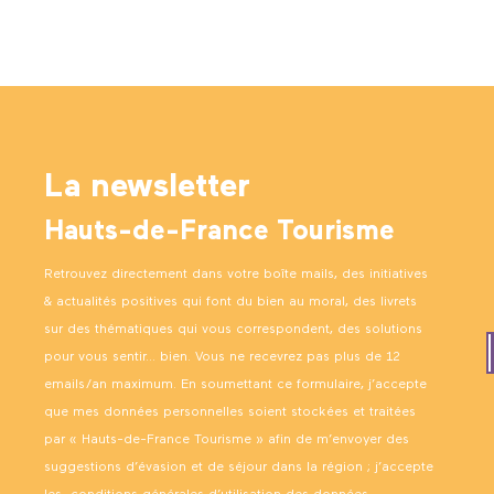
La newsletter
Hauts-de-France Tourisme
Retrouvez directement dans votre boîte mails, des initiatives
& actualités positives qui font du bien au moral, des livrets
sur des thématiques qui vous correspondent, des solutions
pour vous sentir… bien. Vous ne recevrez pas plus de 12
emails/an maximum. En soumettant ce formulaire, j’accepte
que mes données personnelles soient stockées et traitées
par « Hauts-de-France Tourisme » afin de m’envoyer des
suggestions d’évasion et de séjour dans la région ; j’accepte