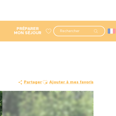
PRÉPARER
Recherche
MON SÉJOUR
Voir les favoris
Ajouter aux favoris
Partager
Ajouter à mes favoris