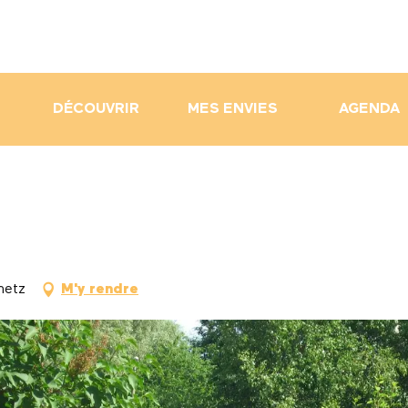
DÉCOUVRIR
MES ENVIES
AGENDA
metz
M'y rendre