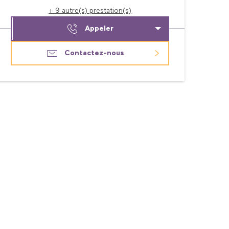
+ 9 autre(s) prestation(s)
Appeler
Contactez-nous