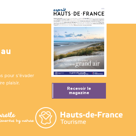
 au
ns pour s'évader
e plaisir.
Recevoir le
magazine