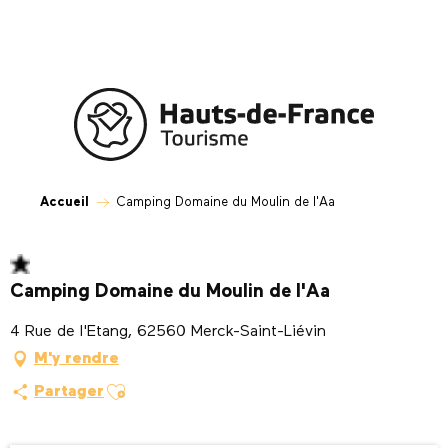
Aller
au
contenu
principal
Accueil
Camping Domaine du Moulin de l'Aa
Camping Domaine du Moulin de l'Aa
4 Rue de l'Etang, 62560 Merck-Saint-Liévin
M'y rendre
Ajouter aux favoris
Partager