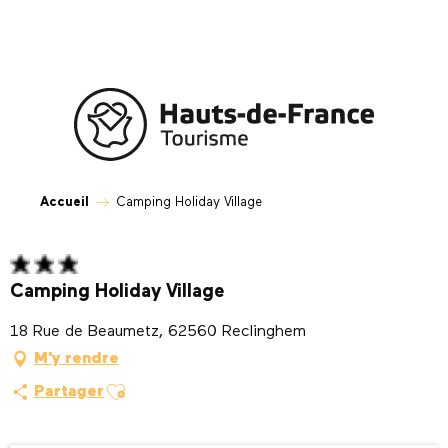
Aller
au
contenu
principal
Accueil
Camping Holiday Village
Camping Holiday Village
18 Rue de Beaumetz, 62560 Reclinghem
M'y rendre
Ajouter aux favoris
Partager