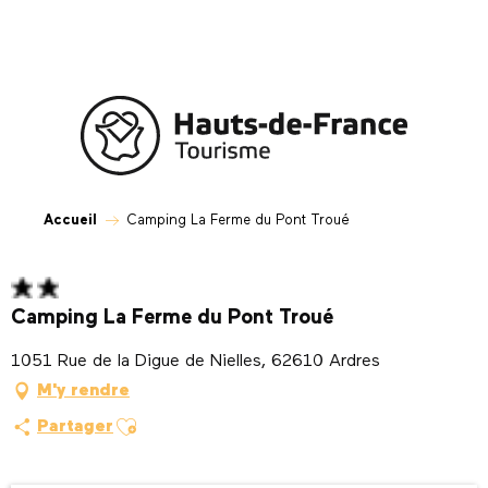
Aller
au
contenu
principal
Accueil
Camping La Ferme du Pont Troué
Camping La Ferme du Pont Troué
1051 Rue de la Digue de Nielles, 62610 Ardres
M'y rendre
Ajouter aux favoris
Partager