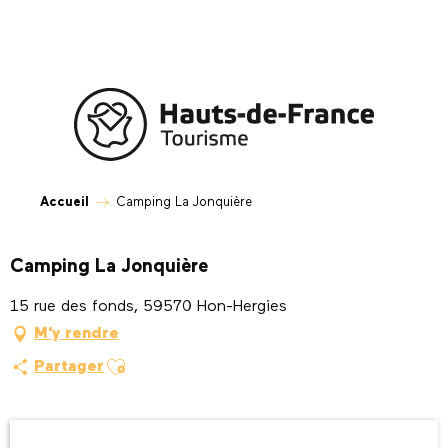
Aller
au
contenu
principal
Accueil
Camping La Jonquière
Camping La Jonquière
15 rue des fonds, 59570 Hon-Hergies
M'y rendre
Ajouter aux favoris
Partager
Ouverture et coordonnées