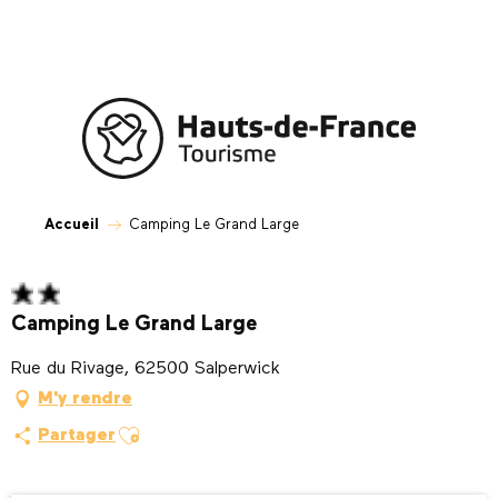
Aller
au
contenu
principal
Accueil
Camping Le Grand Large
Camping Le Grand Large
Rue du Rivage, 62500 Salperwick
M'y rendre
Ajouter aux favoris
Partager