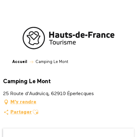
Aller
au
contenu
principal
Accueil
Camping Le Mont
Camping Le Mont
25 Route d'Audruicq, 62910 Éperlecques
M'y rendre
Ajouter aux favoris
Partager
Ouverture et coordonnées