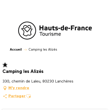
Aller
au
contenu
principal
Accueil
Camping les Alizés
Camping les Alizés
330, chemin de Laleu, 80230 Lanchères
M'y rendre
Ajouter aux favoris
Partager