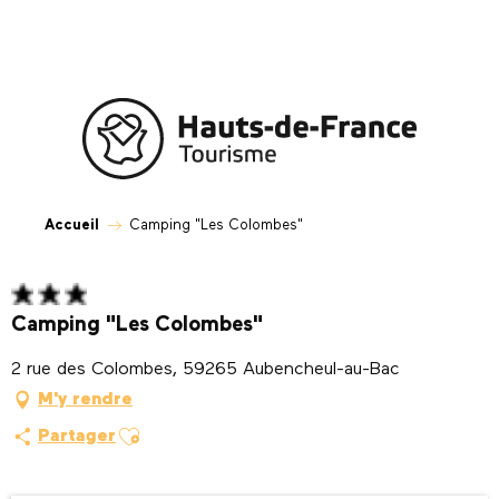
Aller
au
contenu
principal
Accueil
Camping "Les Colombes"
Camping "Les Colombes"
2 rue des Colombes, 59265 Aubencheul-au-Bac
M'y rendre
Ajouter aux favoris
Partager