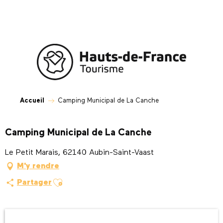
Aller
au
contenu
principal
Accueil
Camping Municipal de La Canche
Camping Municipal de La Canche
Le Petit Marais, 62140 Aubin-Saint-Vaast
M'y rendre
Ajouter aux favoris
Partager
Ouverture et coordonnées