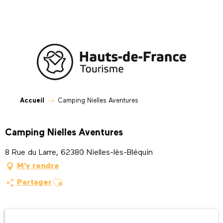
Aller
au
contenu
principal
Accueil
Camping Nielles Aventures
Camping Nielles Aventures
8 Rue du Larre, 62380 Nielles-lès-Bléquin
M'y rendre
Ajouter aux favoris
Partager
Ouverture et coordonnées