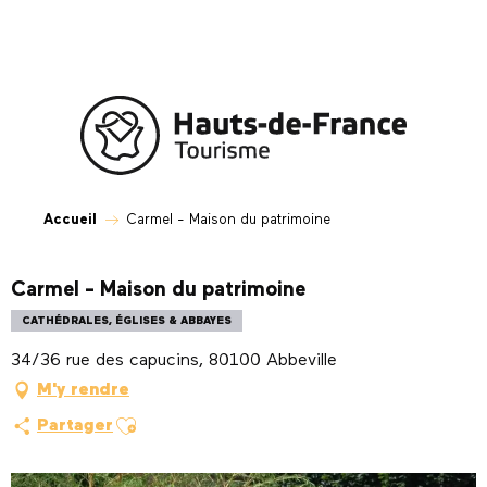
Aller
au
contenu
principal
Accueil
Carmel - Maison du patrimoine
Carmel - Maison du patrimoine
CATHÉDRALES, ÉGLISES & ABBAYES
34/36 rue des capucins, 80100 Abbeville
M'y rendre
Ajouter aux favoris
Partager