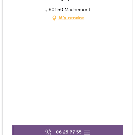
., 60150 Machemont
M'y rendre
06 25 77 55
▒▒