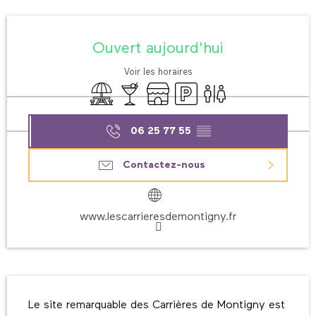
Ouverture et coordonnées
Ouvert aujourd'hui
Voir les horaires
Aire de pique nique
Bar / Buvette
Boutique
Parking
Toilettes
06 25 77 55
▒▒
Contactez-nous
www.lescarrieresdemontigny.fr
Description
Le site remarquable des Carrières de Montigny est 