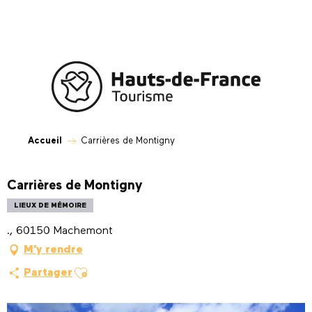
Aller
au
contenu
principal
Accueil
Carrières de Montigny
Carrières de Montigny
LIEUX DE MÉMOIRE
., 60150 Machemont
M'y rendre
Ajouter aux favoris
Partager