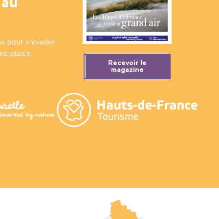
 au
ns pour s'évader
e plaisir.
Recevoir le
magazine