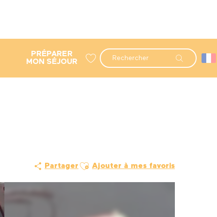
PRÉPARER
Recherche
MON SÉJOUR
Voir les favoris
Ajouter aux favoris
Partager
Ajouter à mes favoris