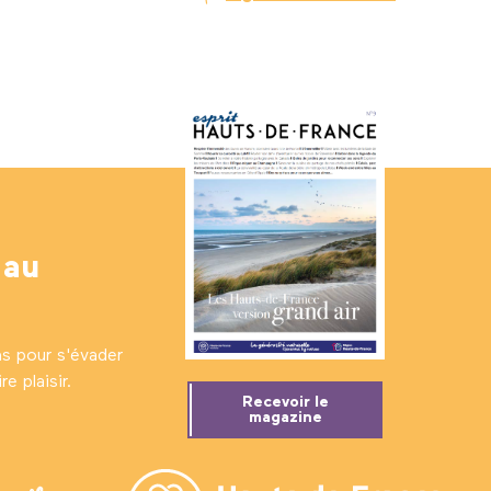
 au
ns pour s'évader
e plaisir.
Recevoir le
magazine