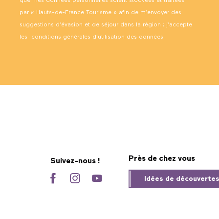
que mes données personnelles soient stockées et traitées
par « Hauts-de-France Tourisme » afin de m’envoyer des
suggestions d’évasion et de séjour dans la région ; j’accepte
les
conditions générales d’utilisation des données
.
Près de chez vous
Suivez-nous !
Idées de découverte