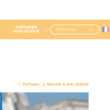
PRÉPARER
Recherche
MON SÉJOUR
Voir les favoris
Ajouter aux favoris
Partager
Ajouter à mes favoris