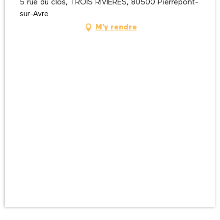
5 rue du clos, TROIS RIVIERES, 80500 Pierrepont-
sur-Avre
M'y rendre