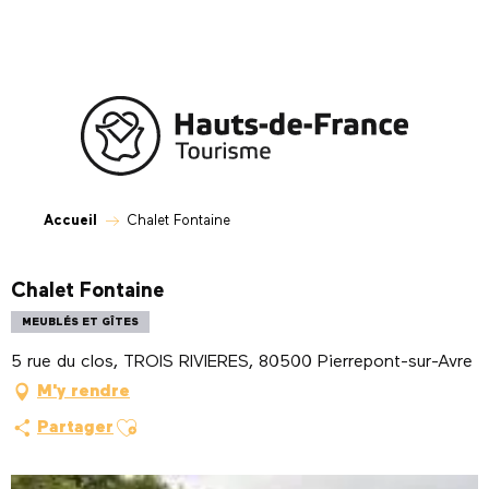
Aller
au
contenu
principal
Accueil
Chalet Fontaine
Chalet Fontaine
MEUBLÉS ET GÎTES
5 rue du clos, TROIS RIVIERES, 80500 Pierrepont-sur-Avre
M'y rendre
Ajouter aux favoris
Partager