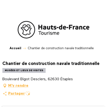
Aller
au
contenu
principal
Accueil
Chantier de construction navale traditionnelle
Chantier de construction navale traditionnelle
MUSÉES ET LIEUX DE VISITES
Boulevard Bigot Desclers, 62630 Étaples
M'y rendre
Ajouter aux favoris
Partager