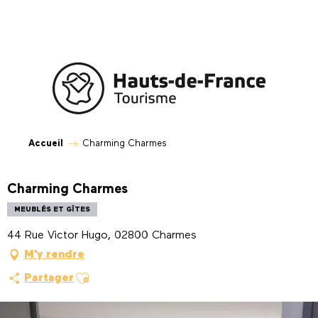
Aller
au
contenu
principal
Accueil
Charming Charmes
Charming Charmes
MEUBLÉS ET GÎTES
44 Rue Victor Hugo, 02800 Charmes
M'y rendre
Ajouter aux favoris
Partager