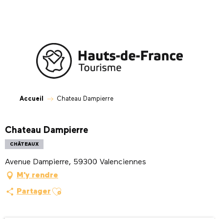
Aller
au
contenu
principal
Accueil
Chateau Dampierre
Chateau Dampierre
CHÂTEAUX
Avenue Dampierre, 59300 Valenciennes
M'y rendre
Ajouter aux favoris
Partager