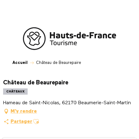
Aller
au
contenu
principal
Accueil
Château de Beaurepaire
Château de Beaurepaire
CHÂTEAUX
Hameau de Saint-Nicolas, 62170 Beaumerie-Saint-Martin
M'y rendre
Ajouter aux favoris
Partager