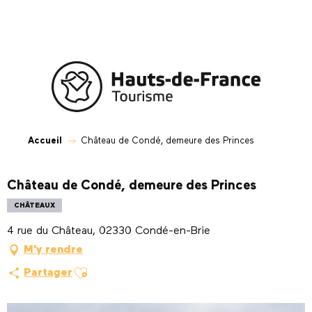
Aller
au
contenu
principal
Accueil
Château de Condé, demeure des Princes
Château de Condé, demeure des Princes
CHÂTEAUX
4 rue du Château, 02330 Condé-en-Brie
M'y rendre
Ajouter aux favoris
Partager