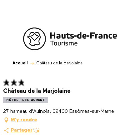
Aller
au
contenu
principal
Accueil
Château de la Marjolaine
Château de la Marjolaine
HÔTEL - RESTAURANT
27 hameau d'Aulnois, 02400 Essômes-sur-Marne
M'y rendre
Ajouter aux favoris
Partager