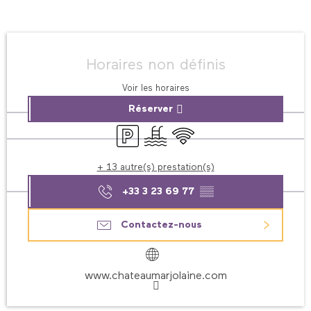
Ouverture et coordonnées
Horaires non définis
Voir les horaires
Réserver
Parking
Piscine
WiFi
+ 13 autre(s) prestation(s)
+33 3 23 69 77
▒▒
Contactez-nous
www.chateaumarjolaine.com