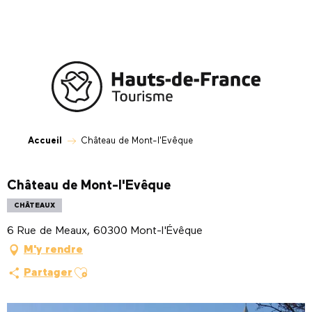
Aller
au
contenu
principal
Accueil
Château de Mont-l'Evêque
Château de Mont-l'Evêque
CHÂTEAUX
6 Rue de Meaux, 60300 Mont-l'Évêque
M'y rendre
Ajouter aux favoris
Partager