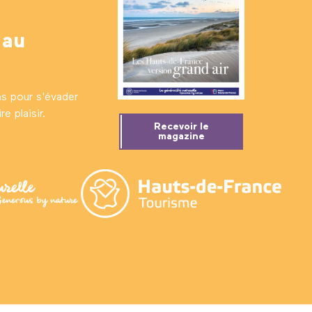
 au
ns pour s'évader
e plaisir.
Recevoir le
magazine