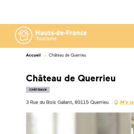
Aller
au
contenu
principal
Accueil
Château de Querrieu
Château de Querrieu
CHÂTEAUX
3 Rue du Bois Gallant, 80115 Querrieu
M'y r