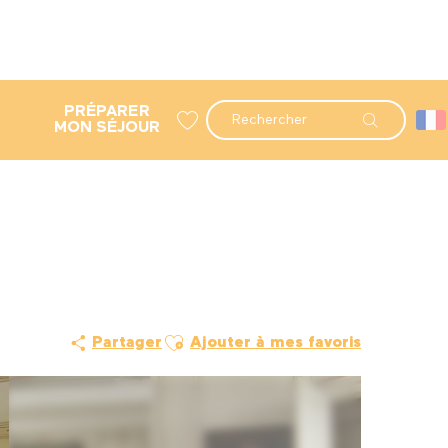
PRÉPARER
Recherche
MON SÉJOUR
Voir les favoris
Ajouter aux favoris
Partager
Ajouter à mes favoris