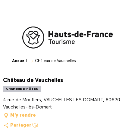
Aller
au
contenu
principal
Accueil
Château de Vauchelles
Château de Vauchelles
CHAMBRE D'HÔTES
4 rue de Mouflers, VAUCHELLES LES DOMART, 80620
Vauchelles-lès-Domart
M'y rendre
Ajouter aux favoris
Partager