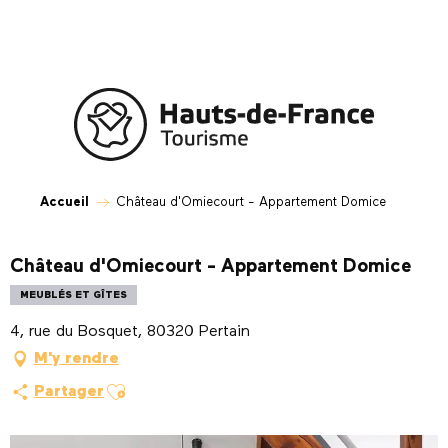
Aller
au
contenu
principal
Accueil
Château d'Omiecourt - Appartement Domice
Château d'Omiecourt - Appartement Domice
MEUBLÉS ET GÎTES
4, rue du Bosquet, 80320 Pertain
M'y rendre
Ajouter aux favoris
Partager