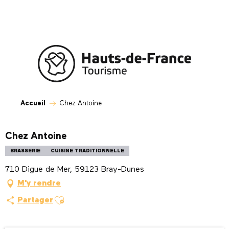
Aller
au
contenu
principal
Accueil
Chez Antoine
Chez Antoine
BRASSERIE
CUISINE TRADITIONNELLE
710 Digue de Mer, 59123 Bray-Dunes
M'y rendre
Ajouter aux favoris
Partager