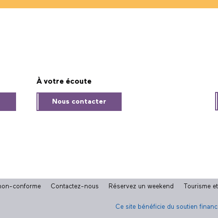
À votre écoute
s
Nous contacter
: non-conforme
Contactez-nous
Réservez un weekend
Tourisme e
Ce site bénéficie du soutien finan