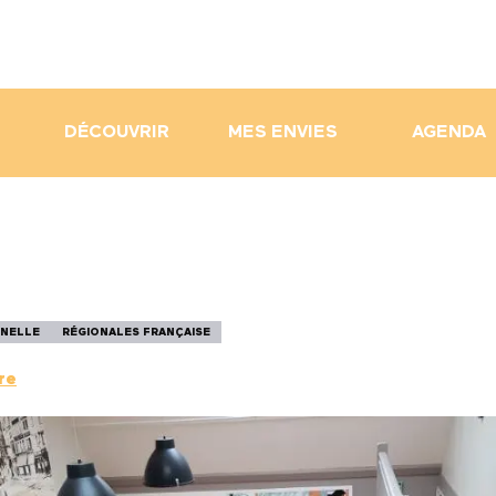
DÉCOUVRIR
MES ENVIES
AGENDA
NNELLE
RÉGIONALES FRANÇAISE
re