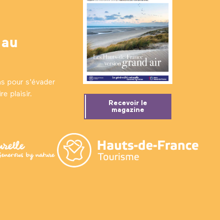
 au
ns pour s'évader
e plaisir.
Recevoir le
magazine