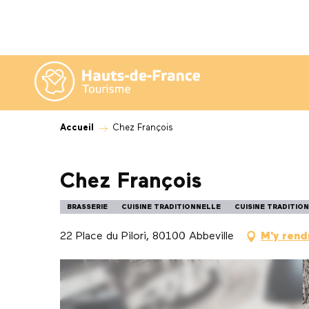
Aller
au
contenu
principal
Accueil
Chez François
Chez François
BRASSERIE
CUISINE TRADITIONNELLE
CUISINE TRADITIO
22 Place du Pilori, 80100 Abbeville
M'y rend