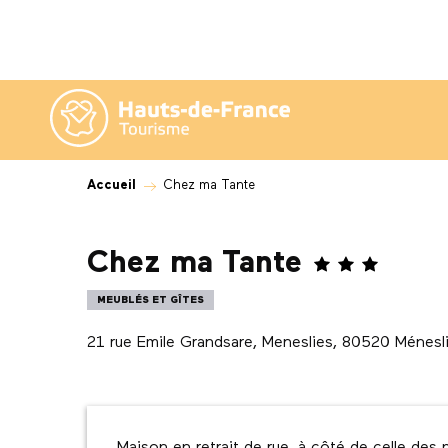
Aller
au
contenu
principal
Accueil
Chez ma Tante
Chez ma Tante
MEUBLÉS ET GÎTES
21 rue Emile Grandsare, Meneslies, 80520 Ménesl
Description