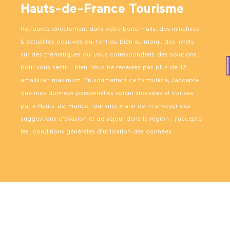
Hauts-de-France Tourisme
Retrouvez directement dans votre boîte mails, des initiatives
& actualités positives qui font du bien au moral, des livrets
sur des thématiques qui vous correspondent, des solutions
pour vous sentir… bien. Vous ne recevrez pas plus de 12
emails/an maximum. En soumettant ce formulaire, j’accepte
que mes données personnelles soient stockées et traitées
par « Hauts-de-France Tourisme » afin de m’envoyer des
suggestions d’évasion et de séjour dans la région ; j’accepte
les
conditions générales d’utilisation des données
.