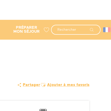
PRÉPARER
Recherche
MON SÉJOUR
Voir les favoris
Ajouter aux favoris
Partager
Ajouter à mes favoris
Ouverture et coordonné