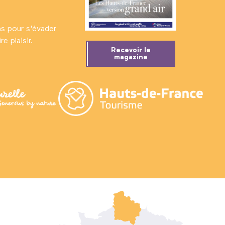
ns pour s'évader
e plaisir.
Recevoir le
magazine