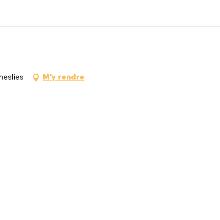
neslies
M'y rendre