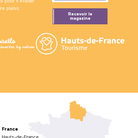
ns pour s'évader
e plaisir.
Recevoir le
magazine
France
Hauts-de-France