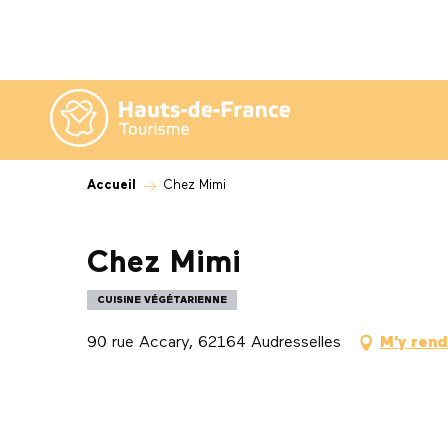
Aller
au
contenu
principal
Accueil
Chez Mimi
Chez Mimi
CUISINE VÉGÉTARIENNE
90 rue Accary, 62164 Audresselles
M'y rend