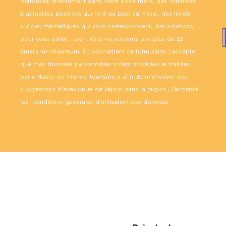
Retrouvez directement dans votre boîte mails, des initiatives
& actualités positives qui font du bien au moral, des livrets
sur des thématiques qui vous correspondent, des solutions
pour vous sentir… bien. Vous ne recevrez pas plus de 12
emails/an maximum. En soumettant ce formulaire, j’accepte
que mes données personnelles soient stockées et traitées
par « Hauts-de-France Tourisme » afin de m’envoyer des
suggestions d’évasion et de séjour dans la région ; j’accepte
les
conditions générales d’utilisation des données
.