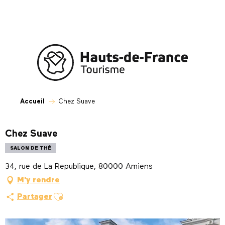
Aller
au
contenu
principal
Accueil
Chez Suave
Chez Suave
SALON DE THÉ
34, rue de La Republique, 80000 Amiens
M'y rendre
Ajouter aux favoris
Partager