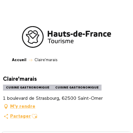
Aller
au
contenu
principal
Accueil
Claire'marais
Claire'marais
CUISINE GASTRONOMIQUE
CUISINE GASTRONOMIQUE
1 boulevard de Strasbourg, 62500 Saint-Omer
M'y rendre
Ajouter aux favoris
Partager