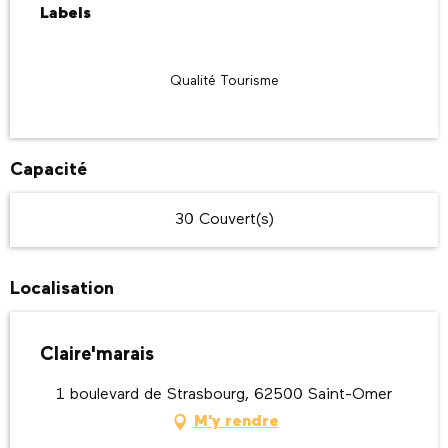
Labels
Labels
Qualité Tourisme
Capacité
30 Couvert(s)
Localisation
Claire'marais
1 boulevard de Strasbourg, 62500 Saint-Omer
M'y rendre