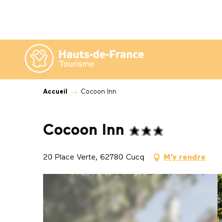
Aller
au
contenu
principal
Accueil
Cocoon Inn
Cocoon Inn
20 Place Verte, 62780 Cucq
M'y rendre