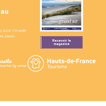
 au
ns pour s'évader
e plaisir.
Recevoir le
magazine