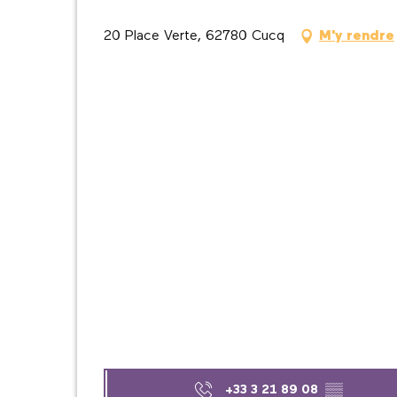
20 Place Verte, 62780 Cucq
M'y rendre
+33 3 21 89 08
▒▒