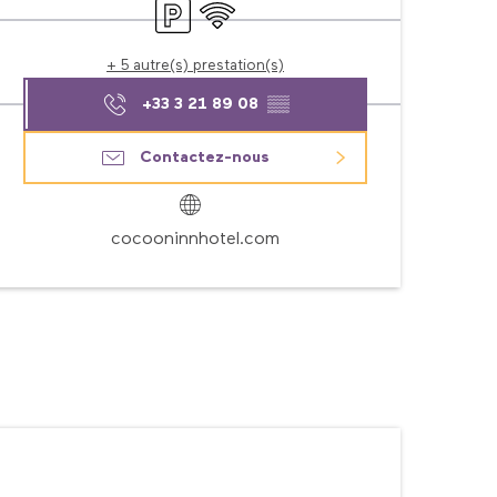
Parking
WiFi
+ 5 autre(s) prestation(s)
+33 3 21 89 08
▒▒
Contactez-nous
cocooninnhotel.com